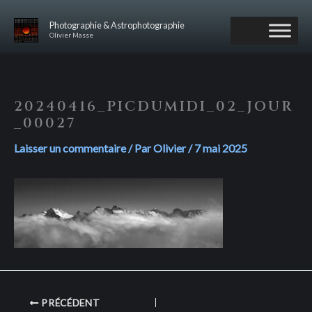
Aller
au
Photographie & Astrophotographie
Olivier Masse
contenu
20240416_PICDUMIDI_02_JOUR
_00027
Laisser un commentaire
/ Par
Olivier
/
7 mai 2025
PRÉCÉDENT